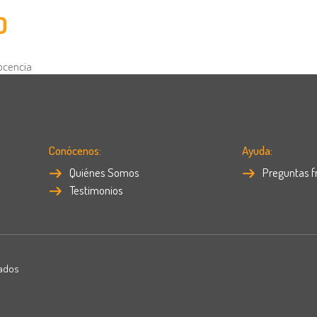
D
docencia
Conócenos:
Ayuda:
Quiénes Somos
Preguntas f
Testimonios
vados